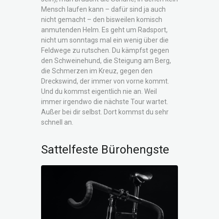
Mensch laufen kann – dafür sind ja auch
nicht gemacht – den bisweilen komisch
anmutenden Helm. Es geht um Radsport,
nicht um sonntags mal ein wenig über die
Feldwege zu rutschen. Du kämpfst gegen
den Schweinehund, die Steigung am Berg,
die Schmerzen im Kreuz, gegen den
Dreckswind, der immer von vorne kommt.
Und du kommst eigentlich nie an. Weil
immer irgendwo die nächste Tour wartet.
Außer bei dir selbst. Dort kommst du sehr
schnell an.
Sattelfeste Bürohengste