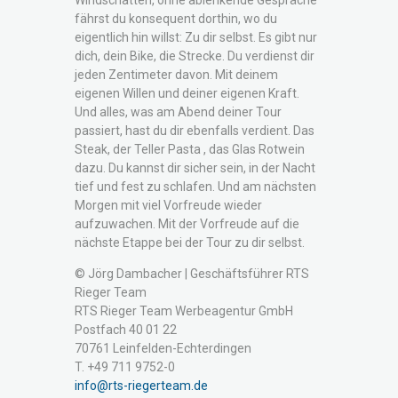
Windschatten, ohne ablenkende Gespräche
fährst du konsequent dorthin, wo du
eigentlich hin willst: Zu dir selbst. Es gibt nur
dich, dein Bike, die Strecke. Du verdienst dir
jeden Zentimeter davon. Mit deinem
eigenen Willen und deiner eigenen Kraft.
Und alles, was am Abend deiner Tour
passiert, hast du dir ebenfalls verdient. Das
Steak, der Teller Pasta , das Glas Rotwein
dazu. Du kannst dir sicher sein, in der Nacht
tief und fest zu schlafen. Und am nächsten
Morgen mit viel Vorfreude wieder
aufzuwachen. Mit der Vorfreude auf die
nächste Etappe bei der Tour zu dir selbst.
© Jörg Dambacher | Geschäftsführer RTS
Rieger Team
RTS Rieger Team Werbeagentur GmbH
Postfach 40 01 22
70761 Leinfelden-Echterdingen
T. +49 711 9752-0
info@rts-riegerteam.de