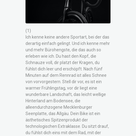
(1)
Ich kenne keine andere Sportart, bei der das
derartig einfach gelingt. Und ich kenne mehr
und mehr Bürohengste, die das auch so
erleben wie ich. Du hast den Kopf, die
Schnauze voll, dir platzt der Kragen, du
fühlst dich leer und erschöpft. Nach fünf
Minuten auf dem Rennrad ist alles Schnee
von vorvorgestern. Stell dir vor, es ist ein
warmer Frühlingstag, vor dir liegt eine
wunderbare Landschaft, das leicht wellige
Hinterland am Bodensee, die
alleendurchzogene Mecklenburger
Seenplatte, das Allgäu. Dein Bike ist ein
ästhetisches Spitzenprodukt der
technologischen Extraklasse. Du sitzt drauf,
du fühlst dich eins mit dem Rad, mit der