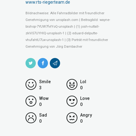
www.rts-riegerteam.de
Bildnachweise:
Alle Fahrradbilder mit freundlicher
Genehmigung von unsplash.com |
Beitragbild: wayne-
bishop-7YUW7fvIYoQ-unsplash |
(1) josh-nuttall-
zkVi57UYHIQ-unsplash-1 |
(2) eduard-delputte-
vhufahtU7Lw-unsplash-1 |
(3) Porträt mit freundlicher
Genehmigung von Jörg Dambacher
Smile
Lol
3
0
Wow
Love
0
0
Sad
Angry
0
0