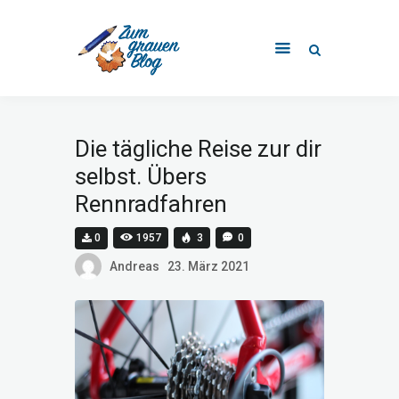
Startseite
Alle Beiträge
Die tägliche Reise zur dir
Beitrag erstellen
selbst. Übers
Über Uns
Rennradfahren
Kontakt
0
1957
3
0
Andreas
23. März 2021