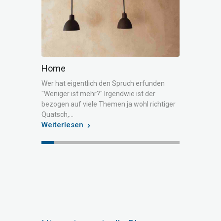
Home
Style
er mit
Wer hat eigentlich den Spruch erfunden
Angeblich 
"Weniger ist mehr?" Irgendwie ist der
keine zwe
nner die
bezogen auf viele Themen ja wohl richtiger
auch der 
Quatsch,…
Chance…
Weiterlesen
Weiterle