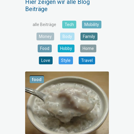
Hier zeigen wir alle Blog
Beiträge
alle Beiträge
Tech
Mobility
Money
Body
Family
Food
Hobby
Home
Love
Style
Travel
food